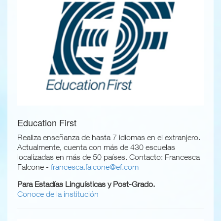
p
a
MUNDO NEGOCIOS
l
MUNDO PSICOLOGÍA
Education First
Realiza enseñanza de hasta 7 idiomas en el extranjero.
Actualmente, cuenta con más de 430 escuelas
localizadas en más de 50 países. Contacto: Francesca
Falcone -
francesca.falcone@ef.com
Para Estadías Linguísticas y Post-Grado.
Conoce de la institución