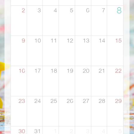
p
a
MUNDO NEGOCIOS
8
2
3
4
5
6
7
l
MUNDO PSICOLOGÍA
9
10
11
12
13
14
15
16
17
18
19
20
21
22
23
24
25
26
27
28
29
30
31
1
2
3
4
5