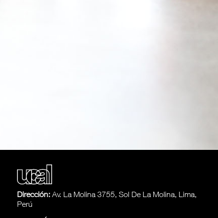
Dirección:
Av. La Molina 3755, Sol De La Molina, Lima,
Perú