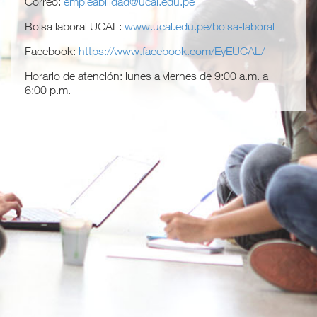
p
Correo:
empleabilidad@ucal.edu.pe
a
MUNDO NEGOCIOS
Bolsa laboral UCAL:
www.ucal.edu.pe/bolsa-laboral
l
Facebook:
https://www.facebook.com/EyEUCAL/
MUNDO PSICOLOGÍA
Horario de atención: lunes a viernes de 9:00 a.m. a
6:00 p.m.