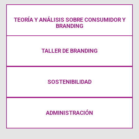
RELEVANTES.
TEORÍA Y ANÁLISIS SOBRE CONSUMIDOR Y
EXPERIENCIAS Y MARCAS MÁS
BRANDING
CONSUMIDOR PARA DISEÑAR
ANALIZA EL COMPORTAMIENTO DEL
PERSPECTIVA DE MARCA.
TALLER DE BRANDING
INTERIORISMO COMERCIAL DESDE UNA
DESARROLLA PROYECTOS DE
ENFOQUE SOSTENIBLE.
SOSTENIBILIDAD
DISEÑA ESPACIOS COMERCIALES CON
PARA LA GENERACIÓN DE VALOR.
ADMINISTRACIÓN
RESULTADOS SOSTENIBLES Y EFECTIVOS
CONDUCIR ORGANIZACIONES HACIA
COMPETENCIAS GERENCIALES PARA
IDENTIFICA FACTORES CLAVE Y FORTALECE