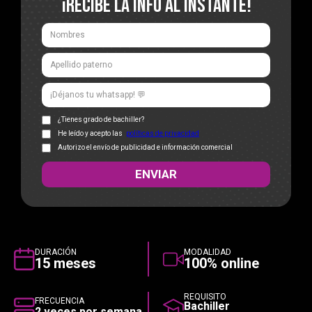
¡RECIBE LA INFO AL INSTANTE!
MUNDO PSICOLOGÍA
¿Tienes grado de bachiller?
He leído y acepto las
políticas de privacidad
Autorizo el envío de publicidad e información comercial
DURACIÓN
MODALIDAD
15 meses
100% online
REQUISITO
FRECUENCIA
Bachiller
2 veces por semana